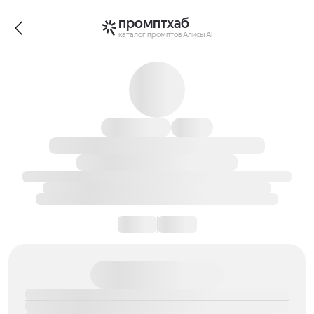
промптхаб
каталог промптов Алисы AI