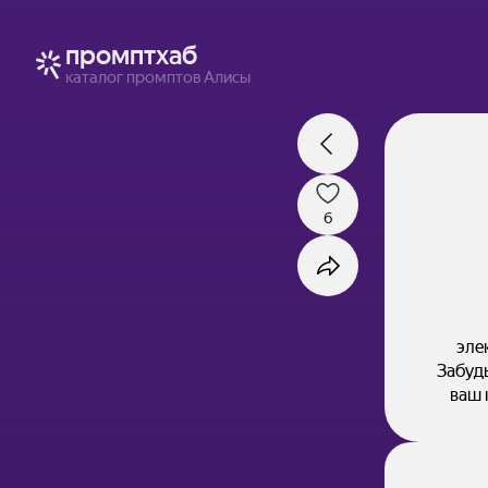
промптхаб
каталог промптов Алисы
6
эле
Забуд
ваш 
станет