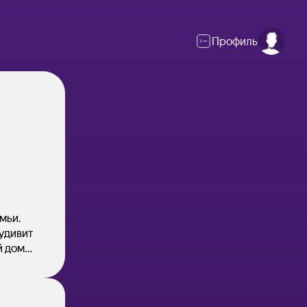
Профиль
й
мьи.
удивит
й дом