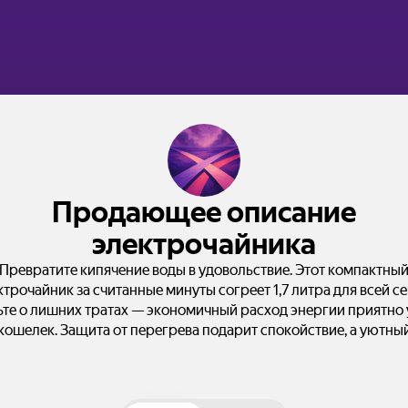
Продающее описание
электрочайника
Превратите кипячение воды в удовольствие. Этот компактны
ктрочайник за считанные минуты согреет 1,7 литра для всей се
ьте о лишних тратах — экономичный расход энергии приятно 
кошелек. Защита от перегрева подарит спокойствие, а уютны
 еще комфортнее с горячим чаем под рукой. Экономия времени и
денег теперь доступно каждому.