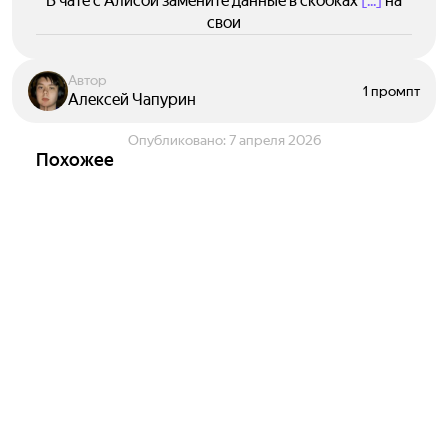
В чате с Алисой замените данные в скобках
[...]
на
свои
Автор
1 промпт
Алексей Чапурин
Опубликовано:
7 апреля 2026
Похожее