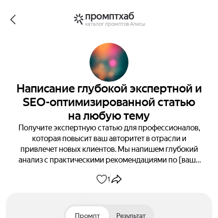
промптхаб
каталог промптов Алисы
Написание глубокой экспертной и
SEO-оптимизированной статью
на любую тему
Получите экспертную статью для профессионалов,
которая повысит ваш авторитет в отрасли и
привлечет новых клиентов. Мы напишем глубокий
анализ с практическими рекомендациями по [ваша
тема], включающий актуальные тренды и
1
проверенные стратегии. Целевая аудитория —
[ваша ЦА]. В статье вы найдете структурированные
данные, статистику и ссылки на авторитетные
источники. Превратите знания в конверсии прямо
Промпт
Результат