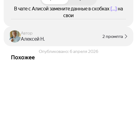
сейчас!
В чате с Алисой замените данные в скобках
[...]
на
свои
Автор
2 промпта
Алексей Н.
Опубликовано:
6 апреля 2026
Похожее