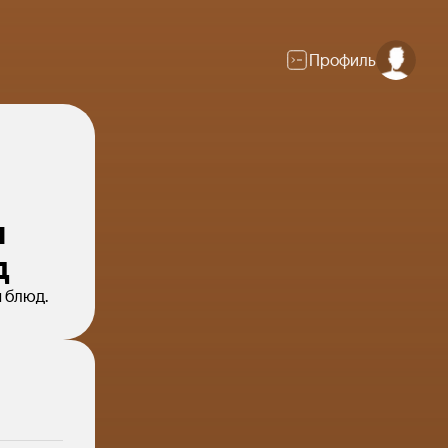
Профиль
я
д
я блюд.