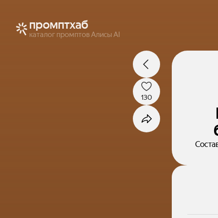
промптхаб
каталог промптов Алисы AI
130
Состав