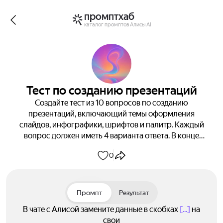
промптхаб
каталог промптов Алисы AI
Тест по созданию презентаций
Создайте тест из 10 вопросов по созданию
презентаций, включающий темы оформления
слайдов, инфографики, шрифтов и палитр. Каждый
вопрос должен иметь 4 варианта ответа. В конце
укажите правильные ответы для самопроверки.
0
Получите готовый тест для проверки знаний.
Промпт
Результат
В чате с Алисой замените данные в скобках
[...]
на
свои