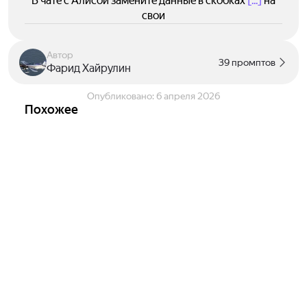
В чате с Алисой замените данные в скобках
[...]
на
свои
Автор
39 промптов
Фарид Хайрулин
Опубликовано:
6 апреля 2026
Похожее