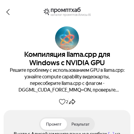
промптхаб
каталог промптов Алисы AI
Компиляция llama.cpp для
Windows с NVIDIA GPU
Решите проблему с использованием GPU в llama.cpp:
узнайте compute capability видеокарты,
пересоберите llama.cpp с флагом -
DGGML_CUDA_FORCE_MMQ=ON, проверьте
поддержку MMQ, запустите сервер с нужными
2
параметрами. Исправьте ошибки GPU и выберите
подходящую модель GGUF для вашего
оборудования.
Промпт
Результат