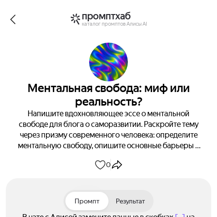
промптхаб
каталог промптов Алисы AI
Ментальная свобода: миф или
реальность?
Напишите вдохновляющее эссе о ментальной
свободе для блога о саморазвитии. Раскройте тему
через призму современного человека: определите
ментальную свободу, опишите основные барьеры и
предложите практические шаги для её достижения.
0
Включите философские отсылки и завершите
мотивирующим выводом — получите готовый текст
для публикации уже сегодня!
Промпт
Результат