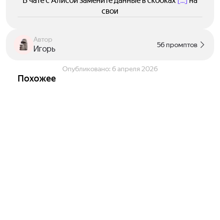
В чате с Алисой замените данные в скобках
[...]
на
свои
Автор
56 промптов
Игорь
Опубликовано:
6 апреля 2026
Похожее