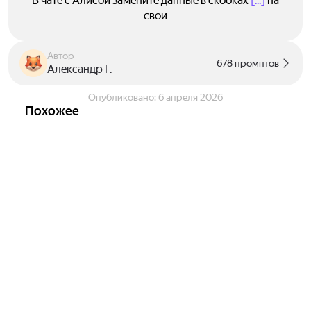
В чате с Алисой замените данные в скобках
[...]
на
свои
Автор
678 промптов
Александр Г.
Опубликовано:
6 апреля 2026
Похожее