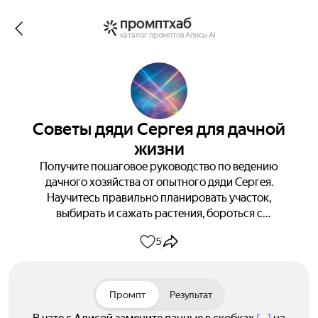
промптхаб
каталог промптов Алисы AI
Советы дяди Сергея для дачной
жизни
Получите пошаговое руководство по ведению
дачного хозяйства от опытного дяди Сергея.
Научитесь правильно планировать участок,
выбирать и сажать растения, бороться с
вредителями и собирать урожай. Получите
5
конкретные инструкции и советы по каждому этапу
работ с учётом сезонности. Получите поддержку и
наставления в формате живого общения с опытным
дачником.
Промпт
Результат