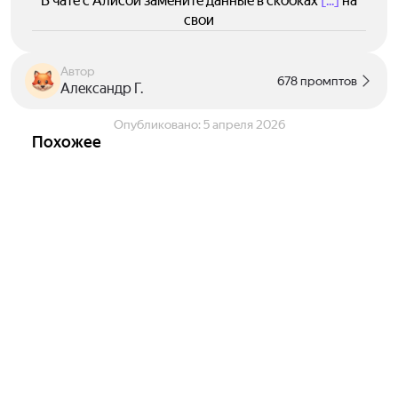
В чате с Алисой замените данные в скобках
[...]
на
свои
Автор
678 промптов
Александр Г.
Опубликовано:
5 апреля 2026
Похожее