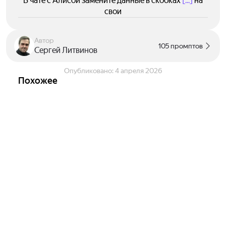
В чате с Алисой замените данные в скобках
[...]
на
свои
Автор
105 промптов
Сергей Литвинов
Опубликовано:
4 апреля 2026
Похожее