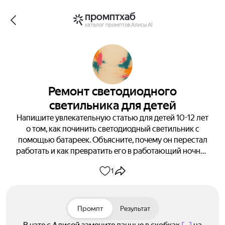
промптхаб
каталог промптов Алисы AI
Ремонт светодиодного
светильника для детей
Напишите увлекательную статью для детей 10-12 лет
о том, как починить светодиодный светильник с
помощью батареек. Объясните, почему он перестал
работать и как превратить его в работающий ночник
всего за 15 минут! Дайте пошаговую инструкцию и
1
покажите, как из неисправного прибора сделать
новый своими руками. Пусть каждый ребёнок
сможет повторить ваш опыт!
Промпт
Результат