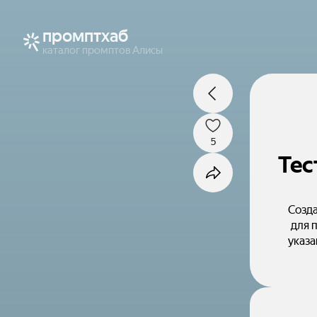
промптхаб
каталог промптов Алисы
5
Тес
Созда
для 
указа