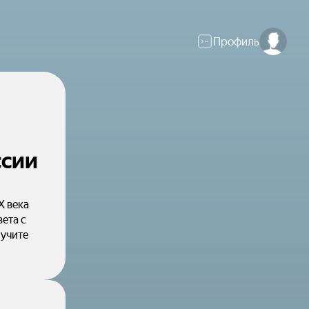
Профиль
ссии
X века
ета с
лучите