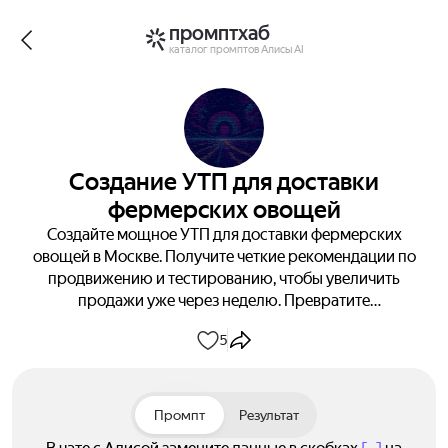
промптхаб
каталог промптов Алисы AI
Создание УТП для доставки
фермерских овощей
Создайте мощное УТП для доставки фермерских
овощей в Москве. Получите четкие рекомендации по
продвижению и тестированию, чтобы увеличить
продажи уже через неделю. Превратите
конкурентов в клиентов с нашими проверенными
5
решениями.
Промпт
Результат