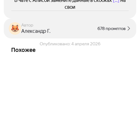
В чате с Алисой замените данные в скобках
[...]
на
свои
Автор
678 промптов
Александр Г.
Опубликовано:
4 апреля 2026
Похожее