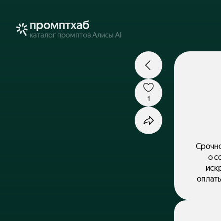
промптхаб
каталог промптов Алисы AI
1
Срочно
о с
иск
оплаты