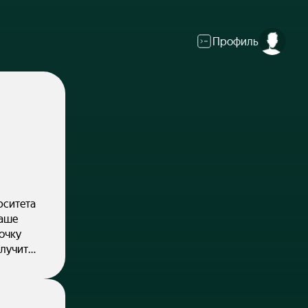
Профиль
рситета
ваше
очку
олучите