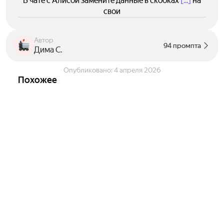
В чате с Алисой замените данные в скобках
[...]
на
свои
Автор
94 промпта
Дима С.
Опубликовано:
4 апреля 2026
Похожее