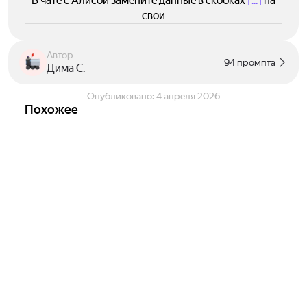
В чате с Алисой замените данные в скобках
[...]
на
свои
Автор
94 промпта
Дима С.
Опубликовано:
4 апреля 2026
Похожее