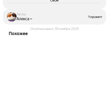
свои
Автор
1 промпт
Алекса ~
Опубликовано:
19 ноября 2025
Похожее