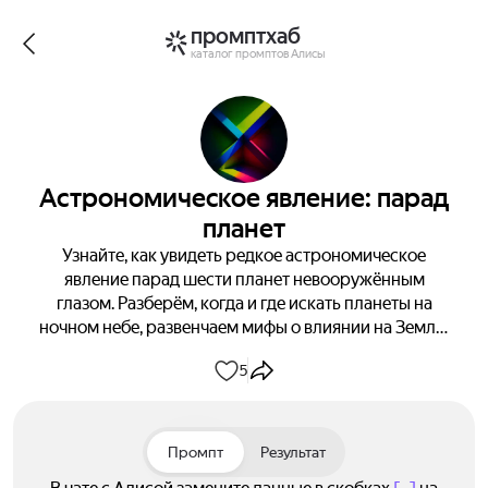
промптхаб
каталог промптов Алисы
Астрономическое явление: парад
планет
Узнайте, как увидеть редкое астрономическое
явление парад шести планет невооружённым
глазом. Разберём, когда и где искать планеты на
ночном небе, развенчаем мифы о влиянии на Землю
и подарим вдохновение от созерцания звёзд.
5
Приготовьтесь к волшебному вечеру под открытым
небом.
Промпт
Результат