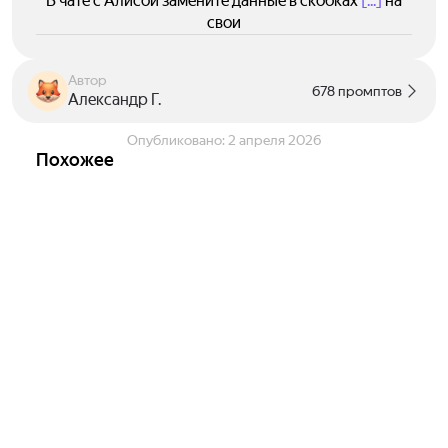
В чате с Алисой замените данные в скобках
[...]
на
свои
Автор
678 промптов
Александр Г.
Опубликовано:
2 апреля 2026
Похожее