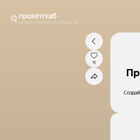
промптхаб
каталог промптов Алисы AI
11
Пр
Создай