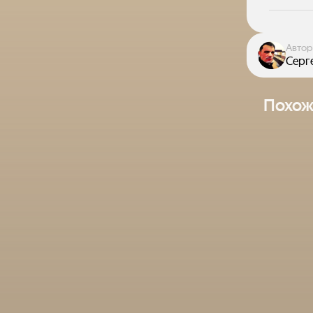
Автор
Серг
Похож