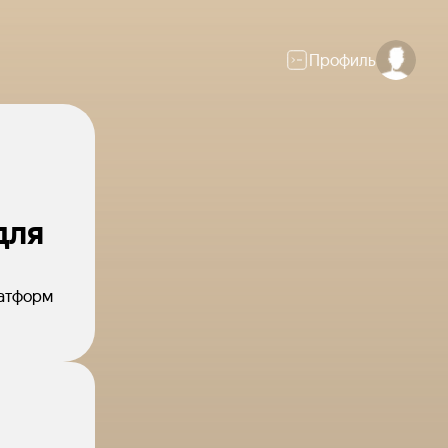
Профиль
для
латформ