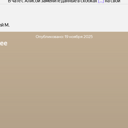
В чате с Алисой замените данные в скобках
[...]
на свои
ей М.
Опубликовано:
19 ноября 2025
ее