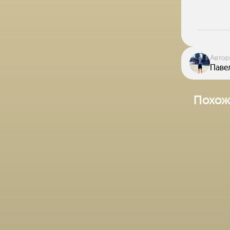
Автор
Паве
Похож