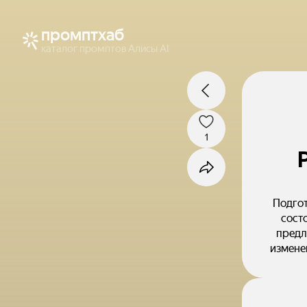
промптхаб
каталог промптов Алисы AI
1
Подгот
состоянии a
предл
измене
п