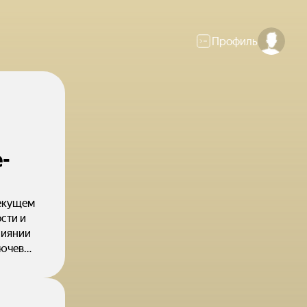
Профиль
-
текущем
лиянии
лючевых
и.