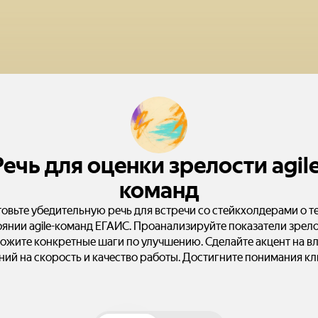
Речь для оценки зрелости agile
команд
овьте убедительную речь для встречи со стейкхолдерами о 
gile-команд ЕГАИС. Проанализируйте показатели зрелости и
ожите конкретные шаги по улучшению. Сделайте акцент на в
ний на скорость и качество работы. Достигните понимания к
роблем и предложите решения для повышения эффективност