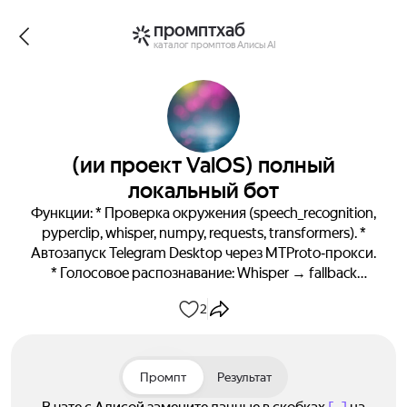
промптхаб
каталог промптов Алисы AI
(ии проект ValOS) полный
локальный бот
Функции: * Проверка окружения (speech_recognition,
pyperclip, whisper, numpy, requests, transformers). *
Автозапуск Telegram Desktop через MTProto‑прокси.
* Голосовое распознавание: Whisper → fallback
Google Speech → ручной ввод. * Запрос к локальной
2
LLM (Transformers + GGUF‑модель). * Сохранение
диалогов в knowledge.json + рейтинг. * Заглушка
дообучения (можно заменить на LoRA/PEFT). *
Копирование ответа в буфер обмена (для вставки в
Промпт
Результат
Telegram).