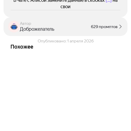
В чате с Алисой замените данные в скобках
[...]
на
свои
Автор
629 промптов
Доброжелатель
Опубликовано:
1 апреля 2026
Похожее