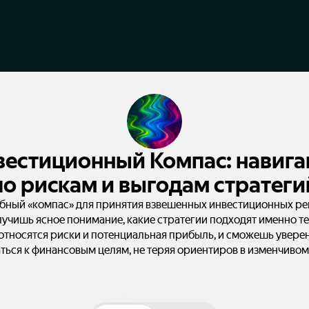
вестиционный Компас: навига
по рискам и выгодам стратеги
бный «компас» для принятия взвешенных инвестиционных ре
учишь ясное понимание, какие стратегии подходят именно те
относятся риски и потенциальная прибыль, и сможешь увере
ться к финансовым целям, не теряя ориентиров в изменчиво
инвестиций!