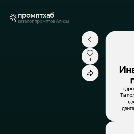
промптхаб
каталог промптов Алисы
1
Ин
Подро
Ты пол
со
двига