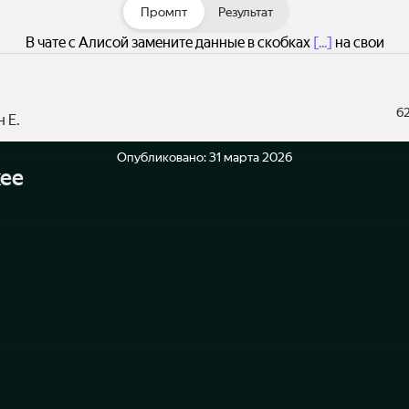
Промпт
Результат
В чате с Алисой замените данные в скобках
[...]
на свои
6
 Е.
Опубликовано:
31 марта 2026
ее