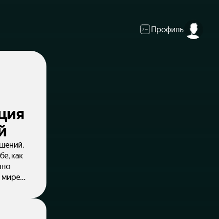
Профиль
ция
й
шений.
бе, как
нно
м мире