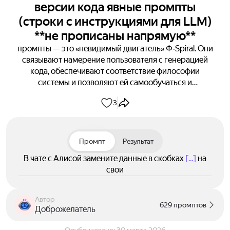
версии кода явные промпты
(строки с инструкциями для LLM)
**не прописаны напрямую**
промпты — это «невидимый двигатель» Φ‑Spiral. Они
связывают намерение пользователя с генерацией
кода, обеспечивают соответствие философии
системы и позволяют ей самообучаться и
масштабироваться.
3
Промпт
Результат
В чате с Алисой замените данные в скобках
[...]
на
свои
Автор
629 промптов
Доброжелатель