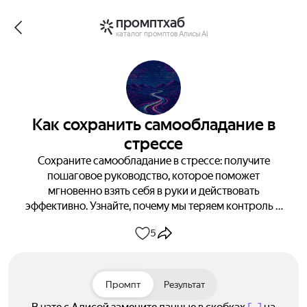
промптхаб
каталог промптов Алисы AI
Как сохранить самообладание в
стрессе
Сохраните самообладание в стрессе: получите
пошаговое руководство, которое поможет
мгновенно взять себя в руки и действовать
эффективно. Узнайте, почему мы теряем контроль и
как это влияет на окружающих, а затем освойте
5
простой алгоритм из 5–7 шагов для мгновенного
восстановления спокойствия в любой ситуации.
Научитесь применять техники дыхания, анализа и
самоконтроля на практике — от конфликтов до
Промпт
Результат
неприятных новостей. Завершите работу над собой