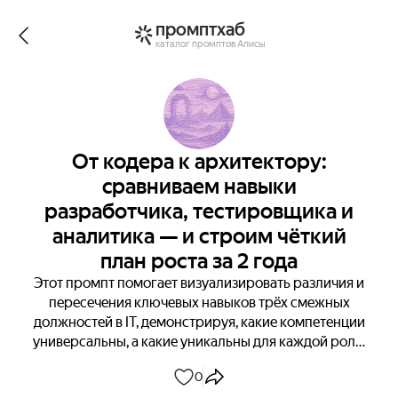
промптхаб
каталог промптов Алисы
От кодера к архитектору:
сравниваем навыки
разработчика, тестировщика и
аналитика — и строим чёткий
план роста за 2 года
Этот промпт помогает визуализировать различия и
пересечения ключевых навыков трёх смежных
должностей в IT, демонстрируя, какие компетенции
универсальны, а какие уникальны для каждой роли.
Затем он предлагает чёткий пошаговый план, как
0
целенаправленно развивать недостающие навыки,