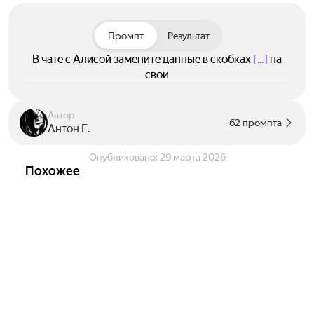
чтобы за 2 года перейти от базовой технической
позиции к более стратегической аналитической
роли.
Промпт
Результат
В чате с Алисой замените данные в скобках
[...]
на
свои
Автор
62 промпта
Антон Е.
Опубликовано:
29 марта 2026
Похожее