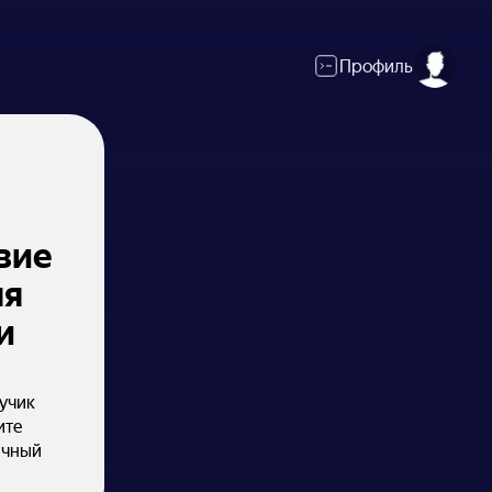
Профиль
вие
ля
и
лучик
ите
ичный