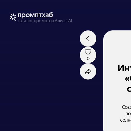
промптхаб
каталог промптов Алисы AI
0
Ин
«
Созд
по
солн