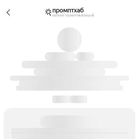
промптхаб
каталог промптов Алисы AI