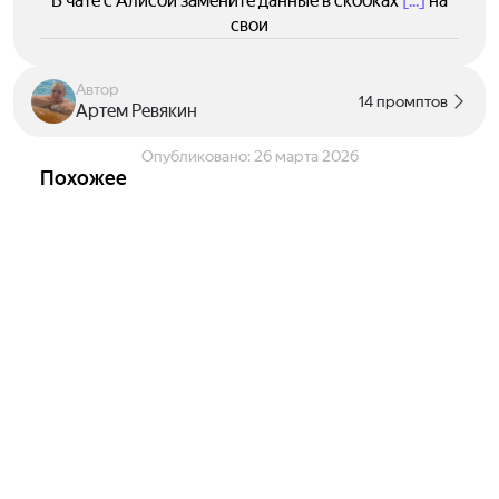
В чате с Алисой замените данные в скобках
[...]
на
свои
Автор
14 промптов
Артем Ревякин
Опубликовано:
26 марта 2026
Похожее