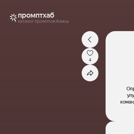
промптхаб
каталог промптов Алисы
4
Опр
ул
коман