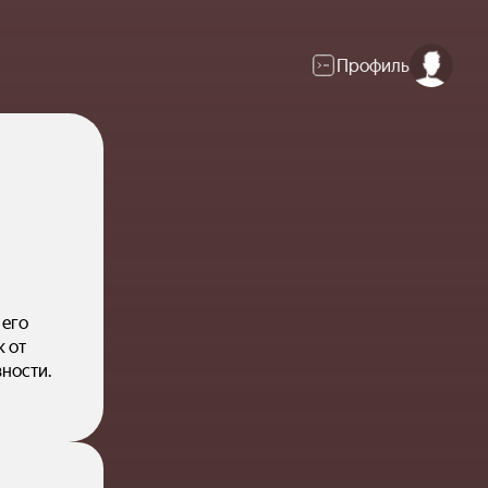
Профиль
 его
 от
ности.