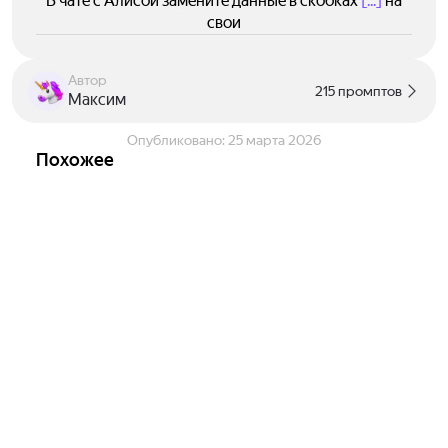
В чате с Алисой замените данные в скобках
[...]
на
свои
Автор
215 промптов
Максим
Опубликовано:
25 марта 2026
Похожее