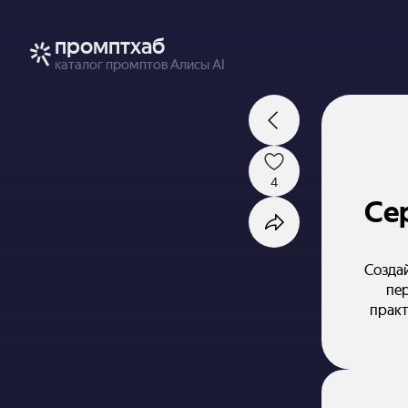
промптхаб
каталог промптов Алисы AI
4
Сер
Создай
пе
практ