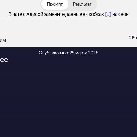
Промпт
Результат
В чате с Алисой замените данные в скобках
[...]
на свои
215
им
Опубликовано:
25 марта 2026
ее