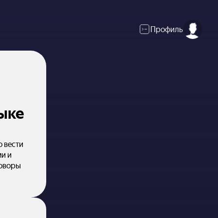
Профиль
выке
о вести
и и
говоры