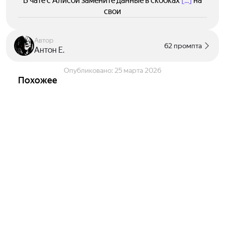
В чате с Алисой замените данные в скобках
[...]
на
свои
Автор
62 промпта
Антон Е.
Опубликовано:
25 марта 2026
Похожее