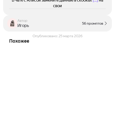
В чате с Алисой замените данные в скобках
[...]
на
свои
Автор
56 промптов
Игорь
Опубликовано:
25 марта 2026
Похожее