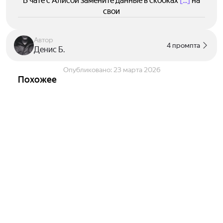
В чате с Алисой замените данные в скобках
[...]
на
свои
Автор
4 промпта
Денис Б.
Опубликовано:
23 марта 2026
Похожее