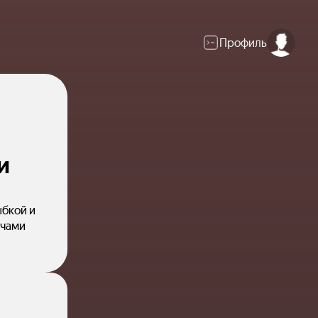
Профиль
и
ыбкой и
учами