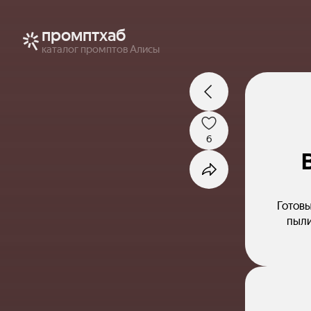
промптхаб
каталог промптов Алисы
6
Готовы
пыли