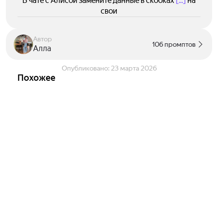
В чате с Алисой замените данные в скобках
[...]
на
свои
Автор
106 промптов
Алла
Опубликовано:
23 марта 2026
Похожее