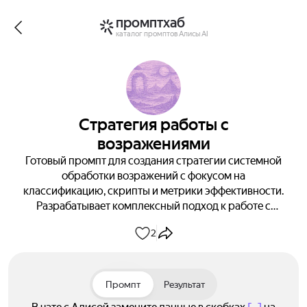
промптхаб
каталог промптов Алисы AI
Стратегия работы с
возражениями
Готовый промпт для создания стратегии системной
обработки возражений с фокусом на
классификацию, скрипты и метрики эффективности.
Разрабатывает комплексный подход к работе с
возражениями клиентов на этапе оценки, включая
2
типологию, примеры скриптов и контент-
поддержку.
Промпт
Результат