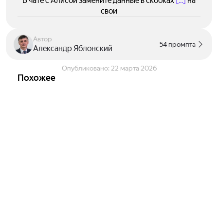
В чате с Алисой замените данные в скобках
[...]
на
свои
Автор
54 промпта
Александр Яблонский
Опубликовано:
22 марта 2026
Похожее