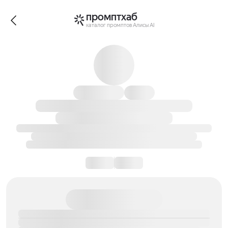
промптхаб
каталог промптов Алисы AI