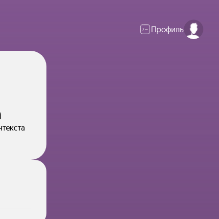
Профиль
а
нтекста