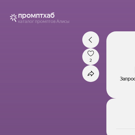
промптхаб
каталог промптов Алисы
2
Запрос