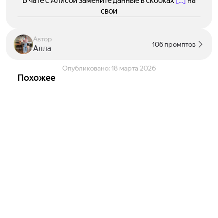
В чате с Алисой замените данные в скобках
[...]
на
свои
Автор
106 промптов
Алла
Опубликовано:
18 марта 2026
Похожее