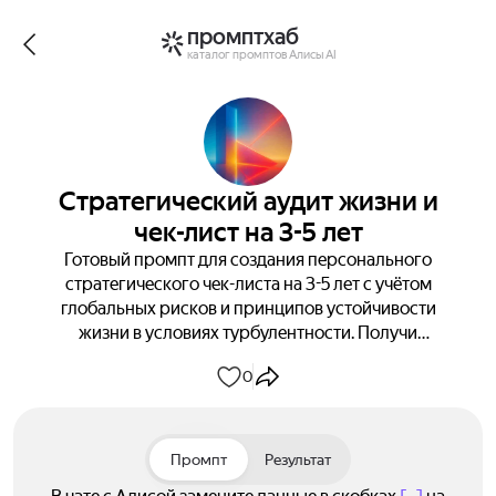
промптхаб
каталог промптов Алисы AI
Стратегический аудит жизни и
чек-лист на 3-5 лет
Готовый промпт для создания персонального
стратегического чек-листа на 3-5 лет с учётом
глобальных рисков и принципов устойчивости
жизни в условиях турбулентности. Получи
структурированный анализ и конкретные
0
рекомендации по ключевым аспектам жизни.
Промпт
Результат