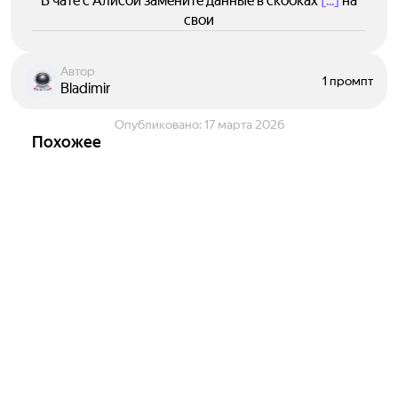
В чате с Алисой замените данные в скобках
[...]
на
свои
Автор
1 промпт
Bladimir
Опубликовано:
17 марта 2026
Похожее