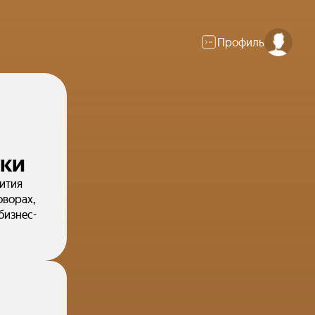
Профиль
еки
ития
оворах,
бизнес-