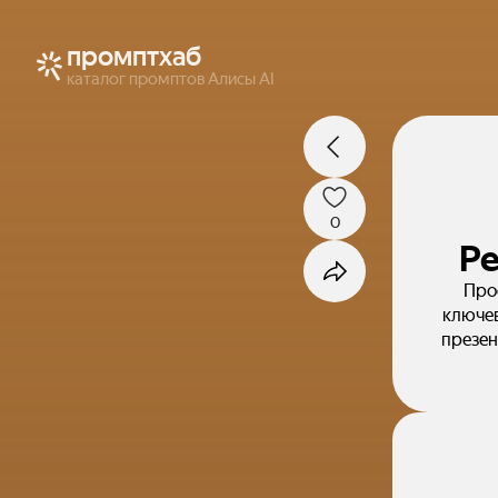
промптхаб
каталог промптов Алисы AI
0
Ре
Про
ключев
презен