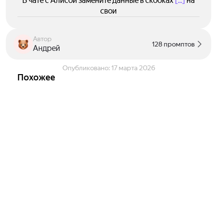
В чате с Алисой замените данные в скобках
[...]
на
свои
Автор
128 промптов
Андрей
Опубликовано:
17 марта 2026
Похожее