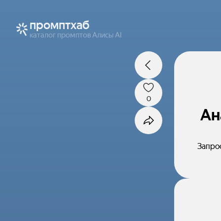
промптхаб
каталог промптов Алисы AI
0
Ан
Запрос