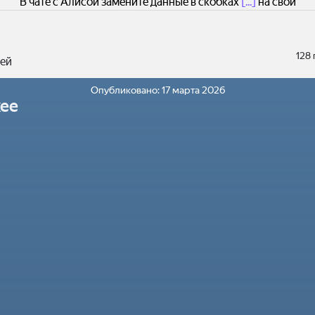
В чате с Алисой замените данные в скобках
[...]
на свои
128
ей
Опубликовано:
17 марта 2026
ее