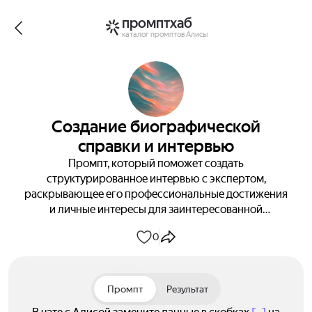
промптхаб
каталог промптов Алисы
Создание биографической
справки и интервью
Промпт, который поможет создать
структурированное интервью с экспертом,
раскрывающее его профессиональные достижения
и личные интересы для заинтересованной
аудитории через 30 продуманных вопросов,
0
адаптированных под формат Reels и социальных
сетей.
Промпт
Результат