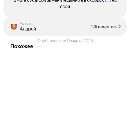
В чате с Алисой замените данные в скобках
[...]
на
свои
Автор
128 промптов
Андрей
Опубликовано:
17 марта 2026
Похожее