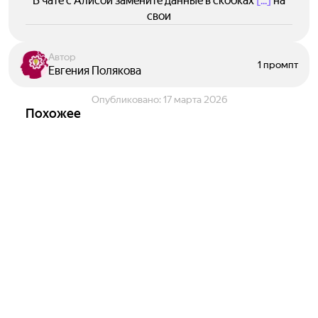
В чате с Алисой замените данные в скобках
[...]
на
свои
Автор
1 промпт
Евгения Полякова
Опубликовано:
17 марта 2026
Похожее