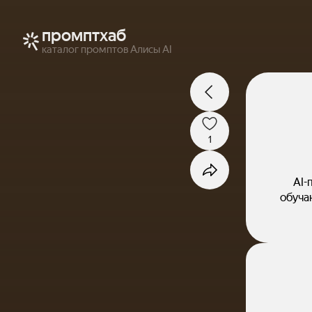
промптхаб
каталог промптов Алисы AI
1
AI-
обуча