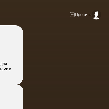
Профиль
 для
тами и