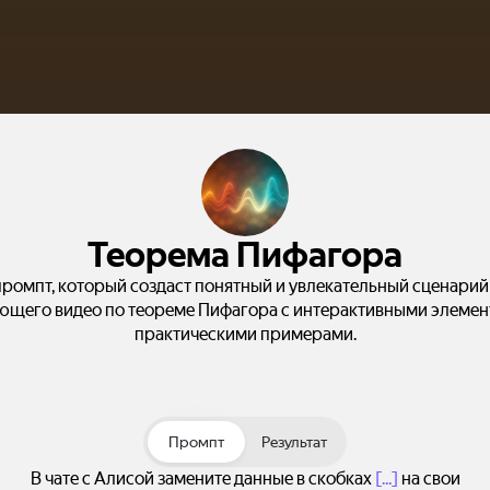
Теорема Пифагора
промпт, который создаст понятный и увлекательный сценарий
ющего видео по теореме Пифагора с интерактивными элемен
практическими примерами.
Промпт
Результат
В чате с Алисой замените данные в скобках
[...]
на свои