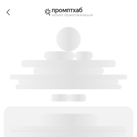
промптхаб
каталог промптов Алисы AI