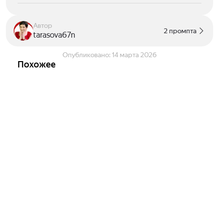
Автор
2 промпта
tarasova67n
Опубликовано:
14 марта 2026
Похожее