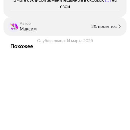
В чате с Алисой замените данные в скобках
[...]
на
свои
Автор
215 промптов
Максим
Опубликовано:
14 марта 2026
Похожее